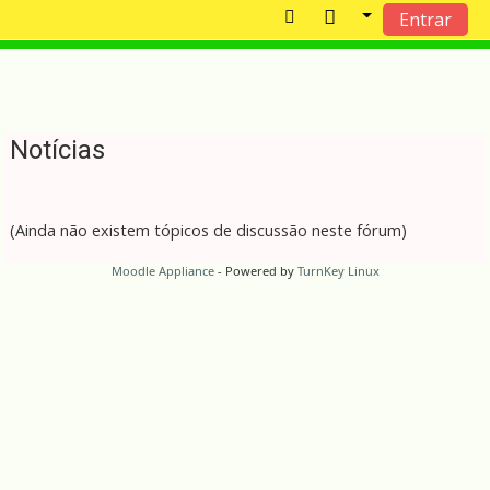
Entrar
Ir para o conteúdo principal
Notícias
(Ainda não existem tópicos de discussão neste fórum)
Moodle Appliance
- Powered by
TurnKey Linux